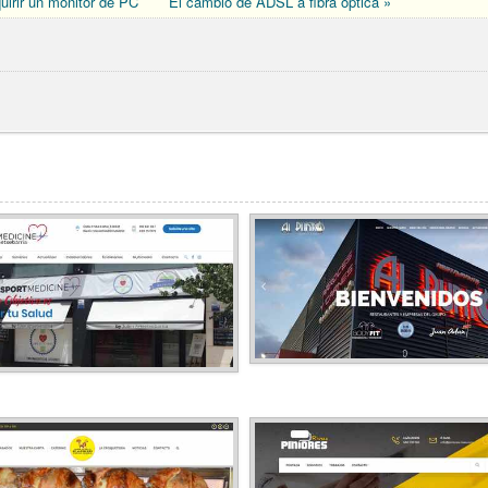
uirir un monitor de PC
El cambio de ADSL a fibra óptica »