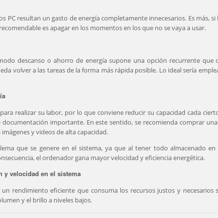
los PC resultan un gasto de energía completamente innecesarios. Es más, si l
o recomendable es apagar en los momentos en los que no se vaya a usar.
l modo descanso o ahorro de energía supone una opción recurrente que
eda volver a las tareas de la forma más rápida posible. Lo ideal sería empl
ía
ara realizar su labor, por lo que conviene reducir su capacidad cada cie
a de documentación importante. En este sentido, se recomienda comprar u
 imágenes y videos de alta capacidad.
oblema que se genere en el sistema, ya que al tener todo almacenado en
secuencia, el ordenador gana mayor velocidad y eficiencia energética.
n y velocidad en el sistema
 un rendimiento eficiente que consuma los recursos justos y necesarios s
umen y el brillo a niveles bajos.