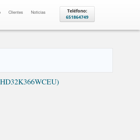
Teléfono:
o
Clientes
Noticias
651864749
(LHD32K366WCEU)