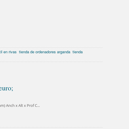
il en rivas
tienda de ordenadores arganda
tienda
uro;
Anch x Alt x Prof C...