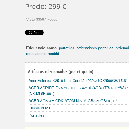
Precio: 299 €
Visto
33507
veces
Etiquetado como
portatiles
ordenadores portatiles
ordenad
ordenadores madrid
Artículos relacionados (por etiqueta)
Acer Extensa X2510 Intel Core i3-4030U/4GB/500GB/15.6"
ACER ASPIRE E5-571-5166 I5-4210U/4GB/1TB/15.6"/W8
(NX.ML8B.001)
ACER AO531H-ODK ATOM N270/1GB/250GB/10,1"/
Discos duros
Portátiles