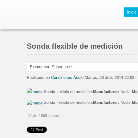
Inicio
Sonda flexible de medición
1
2
3
4
5
Escrito por Super User
Publicado en
Conexiones Audio
Martes, 29 Julio 2014 22:02
Sonda flexible de medición.
Manufacturer:
Nedis
Mo
Sonda flexible de medición.
Manufacturer:
Nedis
Mo
Visto
4953
veces