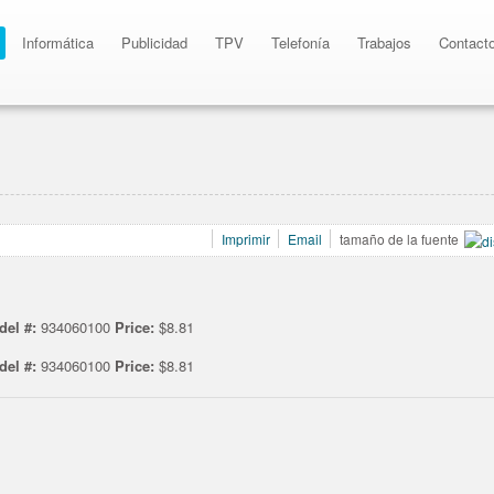
Informática
Publicidad
TPV
Telefonía
Trabajos
Contact
Imprimir
Email
tamaño de la fuente
del #:
934060100
Price:
$8.81
del #:
934060100
Price:
$8.81